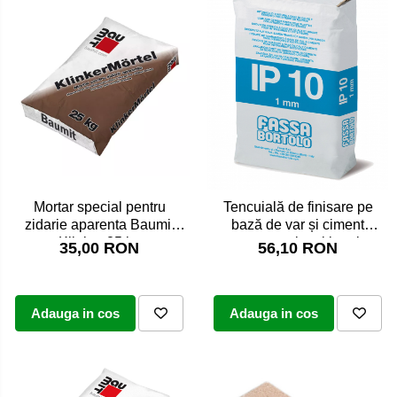
Mortar special pentru
Tencuială de finisare pe
zidarie aparenta Baumit
bază de var și ciment
Klinker 25 kg
pentru exterior și interior,
35,00 RON
56,10 RON
Fassa Bortolo IP10, 25kg
Adauga in cos
Adauga in cos