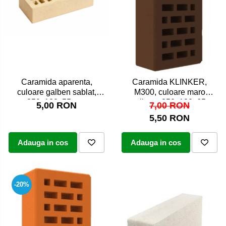
Caramida aparenta,
Caramida KLINKER,
culoare galben sablat,
M300, culoare maro
250x120x55 mm
milano, 250x120x65
5,00 RON
7,00 RON
5,50 RON
Adauga in cos
Adauga in cos
-20%