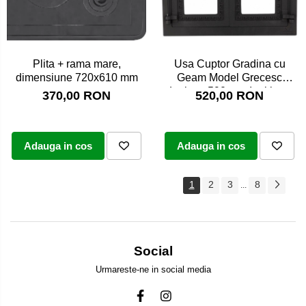
Usa Cuptor Gradina cu
Plita + rama mare,
Geam Model Grecesc
dimensiune 720x610 mm
Latime: 590 mm Inaltime:
520,00 RON
370,00 RON
480 mm
Adauga in cos
Adauga in cos
1
2
3
8
...
Social
Urmareste-ne in social media