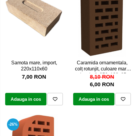
Samota mare, import,
Caramida ornamentala,
220x110x60
colț rotunjit, culoare maro
ciocolată, 250x120x65
7,00 RON
8,10 RON
6,00 RON
Adauga in cos
Adauga in cos
-26%