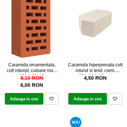
Caramida hiperpresata colt
Caramida ornamentala,
rotund si tesit, crem,
colț rotunjit, culoare rosu,
250x120x65 mm
250x120x65
4,50 RON
8,10 RON
6,00 RON
Adauga in cos
Adauga in cos
NOU