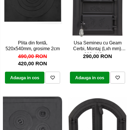
Plita din fontă,
Usa Semineu cu Geam
520x540mm, grosime 2cm
Cerbi, Montaj (Lxh mm):
200x440 mm
490,00 RON
290,00 RON
420,00 RON
Adauga in cos
Adauga in cos