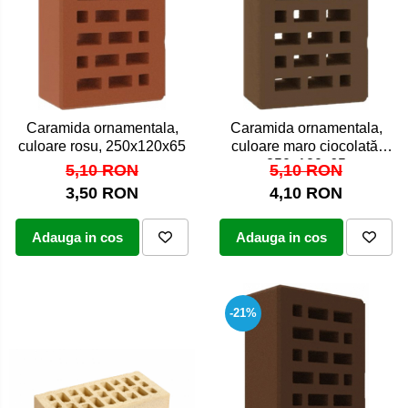
Gratar Inox
Cărămidă refractară
Mortar & chit pentru grătar
Caramida ornamentala,
Caramida ornamentala,
culoare rosu, 250x120x65
culoare maro ciocolată,
250x120x65
5,10 RON
5,10 RON
3,50 RON
4,10 RON
Adauga in cos
Adauga in cos
-21%