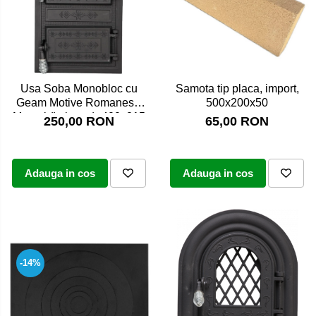
Usa Soba Monobloc cu
Samota tip placa, import,
Geam Motive Romanesti,
500x200x50
Montaj (Lxh mm): 400x215
250,00 RON
65,00 RON
mm
Adauga in cos
Adauga in cos
-14%