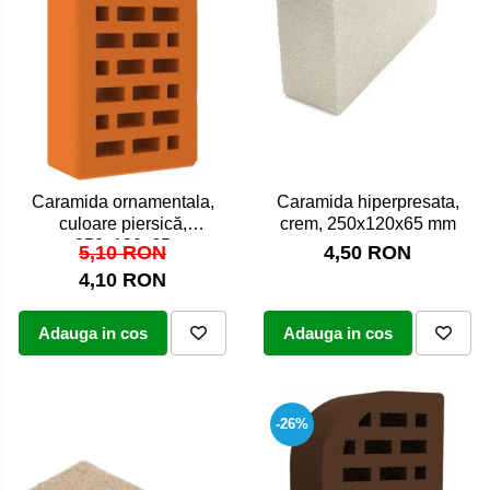
Caramida ornamentala,
Caramida hiperpresata,
culoare piersică,
crem, 250x120x65 mm
250x120x65
5,10 RON
4,50 RON
4,10 RON
Adauga in cos
Adauga in cos
-26%