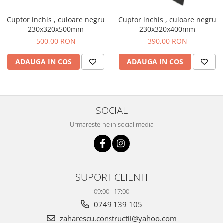
Cărămidă refractară
Mortar & chit pentru grătar
Cuptor inchis , culoare negru
Cuptor inchis , culoare negru
230x320x500mm
230x320x400mm
500,00 RON
390,00 RON
ADAUGA IN COS
ADAUGA IN COS
SOCIAL
Urmareste-ne in social media
SUPORT CLIENTI
09:00 - 17:00
0749 139 105
zaharescu.constructii@yahoo.com