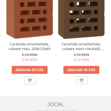
Caramida ornamentala,
Caramida ornamentala,
culoare rosu, 250x120x65
culoare maro ciocolată,
250x120x65
5,10 RON
5,10 RON
3,50 RON
4,10 RON
ADAUGA IN COS
ADAUGA IN COS
SOCIAL