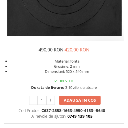
Ușă șemineu
Ușă cuptor
Plită
Usa afumatoare
Izolație pentru temperatură
Ceas Termic
Cenusar
490,00 RON
420,00 RON
Cuptor
Material: fontă
Gratar Inox
Grosime: 2 mm
Cărămidă refractară
Dimensiuni: 520 x 540 mm
Mortar & chit pentru grătar
IN STOC
Fassa Bortolo & Kerakoll
Durata de livrare:
3-10 zile lucratoare
Combustibili
ADAUGA IN COS
Cod Produs:
C637-2558-1663-4950-4153--5640
Ai nevoie de ajutor?
0749 139 105