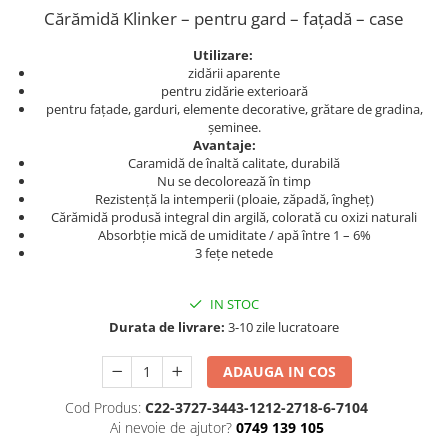
Cărămidă Klinker – pentru gard – fațadă – case
Utilizare:
zidării aparente
pentru zidărie exterioară
pentru fațade, garduri, elemente decorative, grătare de gradina,
șeminee.
Avantaje:
Caramidă de înaltă calitate, durabilă
Nu se decolorează în timp
Rezistență la intemperii (ploaie, zăpadă, îngheț)
Cărămidă produsă integral din argilă, colorată cu oxizi naturali
Absorbție mică de umiditate / apă între 1 – 6%
3 fețe netede
IN STOC
Durata de livrare:
3-10 zile lucratoare
ADAUGA IN COS
Cod Produs:
C22-3727-3443-1212-2718-6-7104
Ai nevoie de ajutor?
0749 139 105