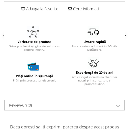
Adauga la Favorite
Cere informatii
Varietate de produse
Livrare rapidă
Orice problemă își găsește soluția cu
Livrare oriunde în țară în 2-5 zile
ajutorul nostru!
lucrătoare!
Experiență de 20 de ani
Plăți online în siguranță
Am câștigat încrederea clienților
Plăți prin procesator electronic
noștri prin seriozitate și
promptitudine.
Review-uri
(0)
Daca doresti sa iti exprimi parerea despre acest produs