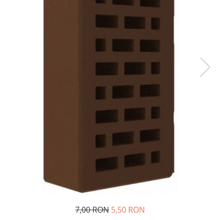
Cărămidă refractară
Mortar & chit pentru grătar
7,00 RON
5,50 RON