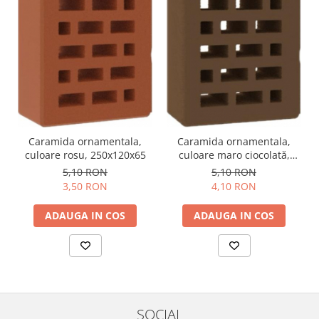
Caramida ornamentala,
Caramida ornamentala,
culoare rosu, 250x120x65
culoare maro ciocolată,
250x120x65
5,10 RON
5,10 RON
3,50 RON
4,10 RON
ADAUGA IN COS
ADAUGA IN COS
SOCIAL