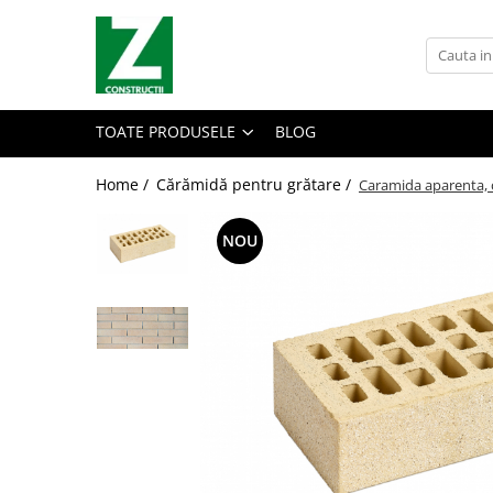
Toate Produsele
Outlet
TOATE PRODUSELE
BLOG
Ingrasaminte chimice
Gresie
Home /
Cărămidă pentru grătare /
Caramida aparenta,
60X120
60x120 2cm
NOU
60x60 2cm
Adeziv & Hidroizolatie
Cărămidă pentru grătare
Cărămidă plină
Cărămidă cu găuri
Accesorii gratar
Ușă sobă