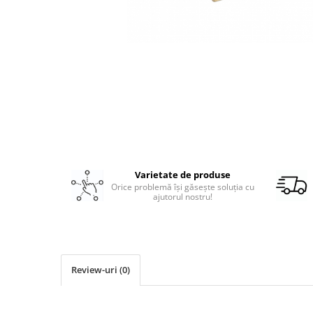
Ușă șemineu
Ușă cuptor
Plită
Usa afumatoare
Izolație pentru temperatură
Ceas Termic
Cenusar
Cuptor
Gratar Inox
Cărămidă refractară
Varietate de produse
Orice problemă își găsește soluția cu
Mortar & chit pentru grătar
ajutorul nostru!
Fassa Bortolo & Kerakoll
Combustibili
Review-uri
(0)