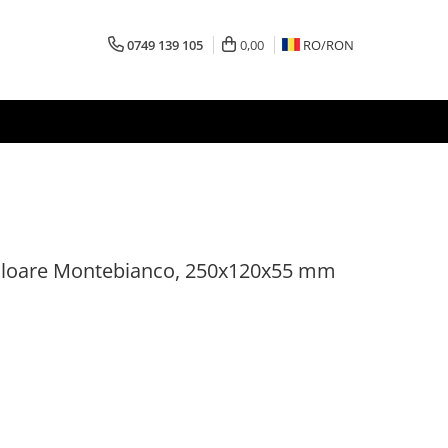
0749 139 105
0,00
RO/
RON
uloare Montebianco, 250x120x55 mm