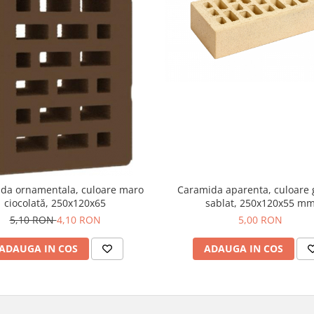
da ornamentala, culoare maro
Caramida aparenta, culoare 
ciocolată, 250x120x65
sablat, 250x120x55 m
5,10 RON
4,10 RON
5,00 RON
ADAUGA IN COS
ADAUGA IN COS