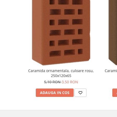
Caramida ornamentala, culoare rosu,
Carami
250x120x65
5,10 RON
3,50 RON
ADAUGA IN COS