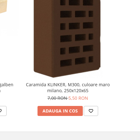
-20%
galben
Caramida KLINKER, M300, culoare maro
Carami
m
milano, 250x120x65
p
7,00 RON
5,50 RON
ADAUGA IN COS
AD