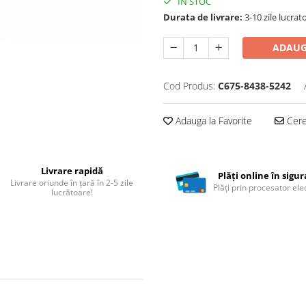
IN STOC
Durata de livrare:
3-10 zile lucrat
ADAUG
Cod Produs:
C675-8438-5242
Adauga la Favorite
Cere 
Livrare rapidă
Plăți online în sigu
Livrare oriunde în țară în 2-5 zile
Plăți prin procesator ele
lucrătoare!