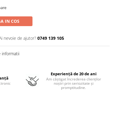
oare
A IN COS
Ai nevoie de ajutor?
0749 139 105
informatii
Experiență de 20 de ani
ranță
Am câștigat încrederea clienților
ctronic
noștri prin seriozitate și
promptitudine.