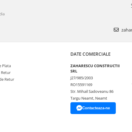
dia
zahar
DATE COMERCIALE
 Plata
ZAHARESCU CONSTRUCTII
SRL
e Retur
J27/985/2003
de Retur
RO15591169
Str. Mihail Sadoveanu 86
Targu Neamt, Neamt
Contacteaza-ne