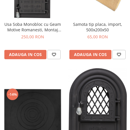
Usa Soba Monobloc cu Geam
Samota tip placa, import,
Motive Romanesti, Montaj
500x200x50
(Lxh mm): 400x215 mm
250,00 RON
65,00 RON
ADAUGA IN COS
ADAUGA IN COS
-14%