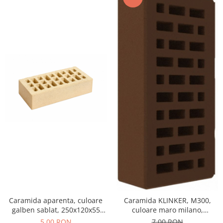
Caramida aparenta, culoare
Caramida KLINKER, M300,
galben sablat, 250x120x55
culoare maro milano,
mm
250x120x65
5,00 RON
7,00 RON