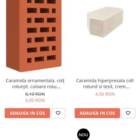
Caramida hiperpresata colt
Caramida ornamentala, colț
rotund si tesit, crem,
rotunjit, culoare rosu,
250x120x65 mm
250x120x65
4,50 RON
8,10 RON
6,00 RON
ADAUGA IN COS
ADAUGA IN COS
NOU