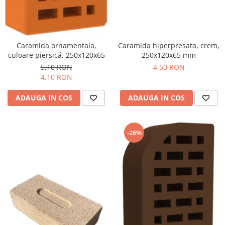
Caramida ornamentala,
Caramida hiperpresata, crem,
culoare piersică, 250x120x65
250x120x65 mm
5,10 RON
4,50 RON
4,10 RON
ADAUGA IN COS
ADAUGA IN COS
-26%