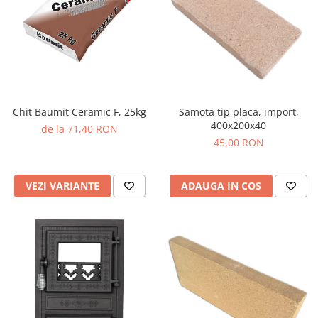
Samota tip placa, import,
Chit Baumit Ceramic F, 25kg
400x200x40
de la 71,40 RON
45,00 RON
ADAUGA IN COS
VEZI VARIANTE