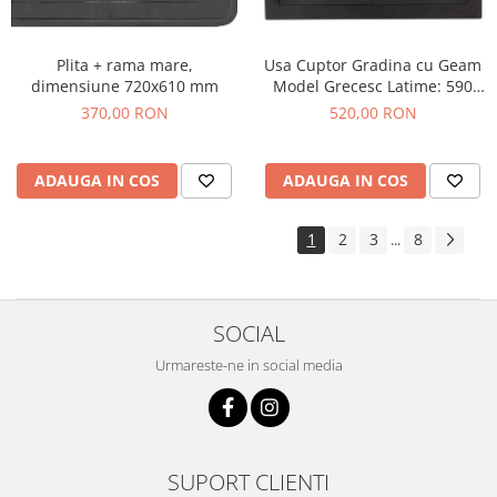
Usa Cuptor Gradina cu Geam
Plita + rama mare,
Model Grecesc Latime: 590
dimensiune 720x610 mm
mm Inaltime: 480 mm
520,00 RON
370,00 RON
ADAUGA IN COS
ADAUGA IN COS
1
2
3
8
...
SOCIAL
Urmareste-ne in social media
SUPORT CLIENTI