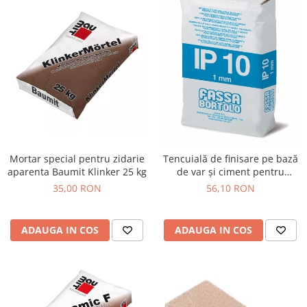
Mortar special pentru zidarie
Tencuială de finisare pe bază
aparenta Baumit Klinker 25 kg
de var și ciment pentru
exterior și interior, Fassa
35,00 RON
56,10 RON
Bortolo IP10, 25kg
ADAUGA IN COS
ADAUGA IN COS