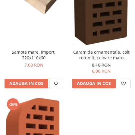
Samota mare, import,
Caramida ornamentala, colț
220x110x60
rotunjit, culoare maro
ciocolată, 250x120x65
7,00 RON
8,10 RON
6,00 RON
ADAUGA IN COS
ADAUGA IN COS
-26%