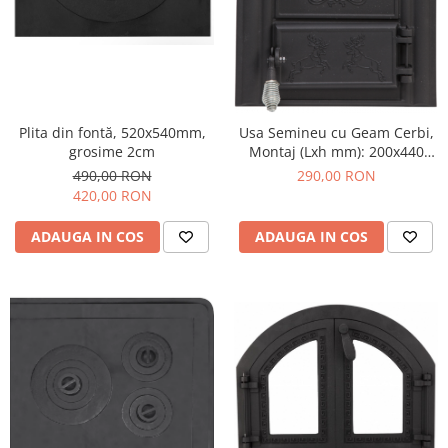
Plita din fontă, 520x540mm,
Usa Semineu cu Geam Cerbi,
grosime 2cm
Montaj (Lxh mm): 200x440
mm
490,00 RON
290,00 RON
420,00 RON
ADAUGA IN COS
ADAUGA IN COS