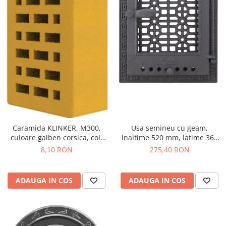
Usa semineu cu geam,
Caramida KLINKER, M300,
inaltime 520 mm, latime 360
culoare galben corsica, colt
mm
rotunjit, 250x120x65
275,40 RON
8,10 RON
ADAUGA IN COS
ADAUGA IN COS