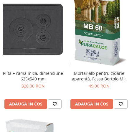
Plita + rama mica, dimensiune
Mortar alb pentru zidărie
625x540 mm
aparentă, Fassa Bortolo MB
60, 25 kg
320,00 RON
49,00 RON
ADAUGA IN COS
ADAUGA IN COS