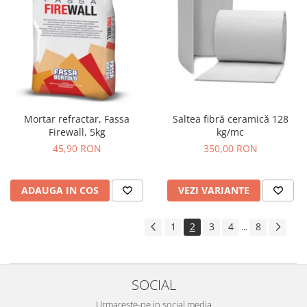
Mortar refractar, Fassa
Saltea fibră ceramică 128
Firewall, 5kg
kg/mc
45,90 RON
350,00 RON
ADAUGA IN COS
VEZI VARIANTE
1
2
3
4
8
...
SOCIAL
Urmareste-ne in social media