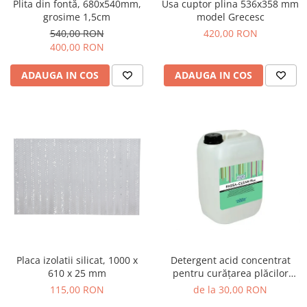
Cărămidă refractară
Plita din fontă, 680x540mm,
Usa cuptor plina 536x358 mm
grosime 1,5cm
model Grecesc
Mortar & chit pentru grătar
540,00 RON
420,00 RON
400,00 RON
ADAUGA IN COS
ADAUGA IN COS
Detergent acid concentrat
Placa izolatii silicat, 1000 x
pentru curățarea plăcilor
610 x 25 mm
ceramice și a teracotei,
de la 30,00 RON
115,00 RON
FASSA-CLEAN PLUS