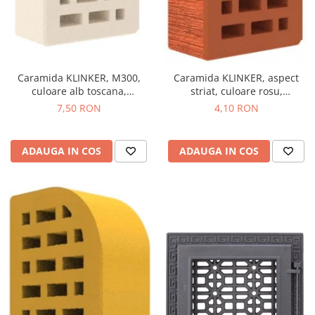
Caramida KLINKER, M300,
Caramida KLINKER, aspect
culoare alb toscana,
striat, culoare rosu,
250x120x65
250x120x65
7,50 RON
4,10 RON
ADAUGA IN COS
ADAUGA IN COS