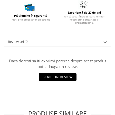
Experiență de 20 de ani
Plăți online în siguranță
Am câștigat încrederea clienților
Plăți prin procesator electronic
noștri prin seriozitate și
promptitudine.
Review-uri
(0)
Daca doresti sa iti exprimi parerea despre acest produs
poti adauga un review.
SCRIE UN REVIEW
PRODUSE SIMILARE