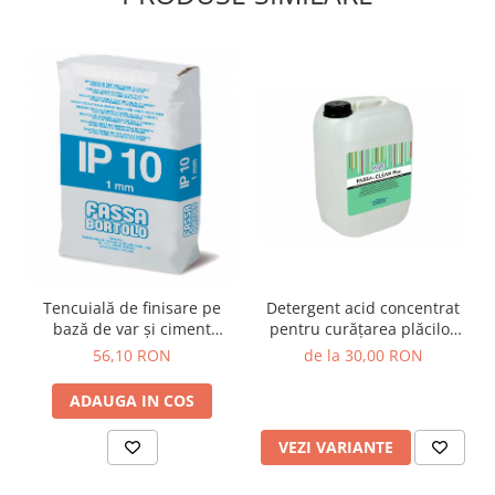
Tencuială de finisare pe
Detergent acid concentrat
bază de var și ciment
pentru curățarea plăcilor
pentru exterior și interior,
ceramice și a teracotei,
56,10 RON
de la 30,00 RON
Fassa Bortolo IP10, 25kg
FASSA-CLEAN PLUS
ADAUGA IN COS
VEZI VARIANTE