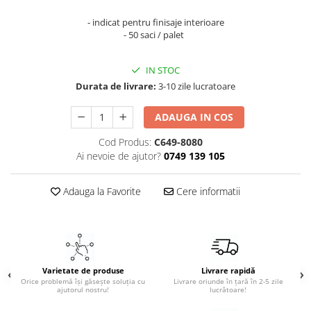
- indicat pentru finisaje interioare
- 50 saci / palet
IN STOC
Durata de livrare:
3-10 zile lucratoare
ADAUGA IN COS
Cod Produs:
C649-8080
Ai nevoie de ajutor?
0749 139 105
Adauga la Favorite
Cere informatii
Varietate de produse
Livrare rapidă
Orice problemă își găsește soluția cu
Livrare oriunde în țară în 2-5 zile
ajutorul nostru!
lucrătoare!