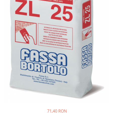
Cărămidă refractară
Mortar & chit pentru grătar
71,40 RON