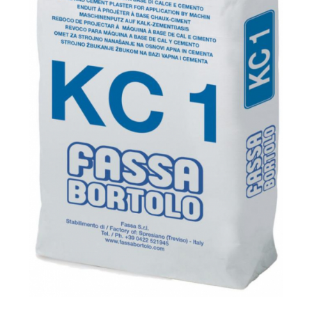
Cărămidă refractară
Mortar & chit pentru grătar