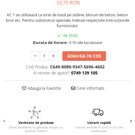
33,70 RON
KC 1 se utilizează ca strat de bază pe zidărie, blocuri de beton, beton
brut etc. Pentru substraturi speciale, trebuie respectate instrucțiunile
furnizorului.
IN STOC
Durata de livrare:
3-10 zile lucratoare
ADAUGA IN COS
Cod Produs:
C649-8080-9347-5696-4602
Ai nevoie de ajutor?
0749 139 105
Adauga la Favorite
Cere informatii
Varietate de produse
Livrare rapidă
Orice problemă își găsește soluția cu
Livrare oriunde în țară în 2-5 zile
ajutorul nostru!
lucrătoare!