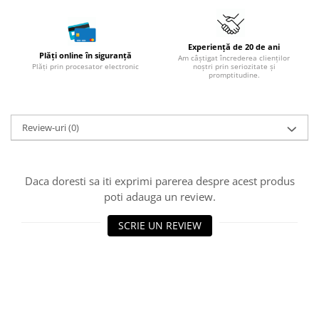
Experiență de 20 de ani
Plăți online în siguranță
Am câștigat încrederea clienților
Plăți prin procesator electronic
noștri prin seriozitate și
promptitudine.
Review-uri
(0)
Daca doresti sa iti exprimi parerea despre acest produs
poti adauga un review.
SCRIE UN REVIEW