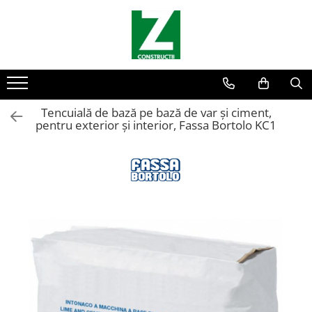
Gresie
Cărămidă pentru grătare
60X120
Cărămidă plină
60x120 2cm
Cărămidă cu găuri
60x60 2cm
Accesorii gratar
Tencuială de bază pe bază de var și ciment,
pentru exterior și interior, Fassa Bortolo KC1
Adeziv & Hidroizolatie
Ușă sobă
Ușă șemineu
Ușă cuptor
Plită
Usa afumatoare
Izolație pentru temperatură
Ceas Termic
Cenusar
Cuptor
Gratar Inox