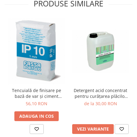
PRODUSE SIMILARE
Tencuială de finisare pe
Detergent acid concentrat
bază de var și ciment
pentru curățarea plăcilor
pentru exterior și interior,
ceramice și a teracotei,
56,10 RON
de la 30,00 RON
Fassa Bortolo IP10, 25kg
FASSA-CLEAN PLUS
ADAUGA IN COS
VEZI VARIANTE