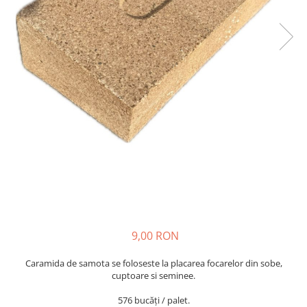
Cărămidă refractară
Mortar & chit pentru grătar
9,00 RON
Caramida de samota se foloseste la placarea focarelor din sobe,
cuptoare si seminee.
576 bucăți / palet.