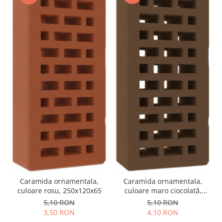
Caramida ornamentala,
Caramida ornamentala,
culoare rosu, 250x120x65
culoare maro ciocolată,
250x120x65
5,10 RON
5,10 RON
3,50 RON
4,10 RON