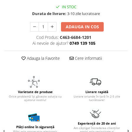
IN STOC
Durata de livrare:
3-10 zile lucratoare
ADAUGA IN COS
Cod Produs:
C463-6684-1201
Ai nevoie de ajutor?
0749 139 105
Adauga la Favorite
Cere informatii
Varietate de produse
Livrare rapidă
Orice problemă își găsește soluția cu
Livrare oriunde în țară în 2-5 zile
ajutorul nostru!
lucrătoare!
Experiență de 20 de ani
Plăți online în siguranță
Am câștigat încrederea clienților
Plăți prin procesator electronic
noștri prin seriozitate și