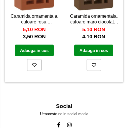
Caramida ornamentala,
Caramida ornamentala,
culoare rosu,
culoare maro ciocolată,
250x120x65
250x120x65
5,10 RON
5,10 RON
3,50 RON
4,10 RON
Adauga in cos
Adauga in cos
Social
Urmareste-ne in social media