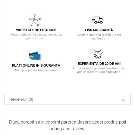
VARIETATE DE PRODUSE
LIVRARE RAPIDĂ
Orice problemă își găsește soluția cu
Livrare oriunde în țară în 2-5 zile
ajutorul nostru!
lucrătoare!
EXPERIENȚĂ DE 20 DE ANI
PLĂȚI ONLINE ÎN SIGURANȚĂ
Am câștigat încrederea clienților noștri
Plăți prin procesator electronic
prin seriozitate și promptitudine.
Review-uri
(0)
Daca doresti sa iti exprimi parerea despre acest produs poti
adauga un review.