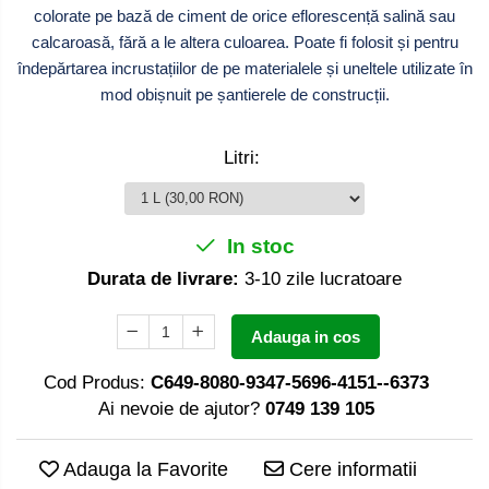
colorate pe bază de ciment de orice eflorescență salină sau
calcaroasă, fără a le altera culoarea. Poate fi folosit și pentru
îndepărtarea incrustațiilor de pe materialele și uneltele utilizate în
mod obișnuit pe șantierele de construcții.
Litri
:
In stoc
Durata de livrare:
3-10 zile lucratoare
Adauga in cos
Cod Produs:
C649-8080-9347-5696-4151--6373
Ai nevoie de ajutor?
0749 139 105
Adauga la Favorite
Cere informatii